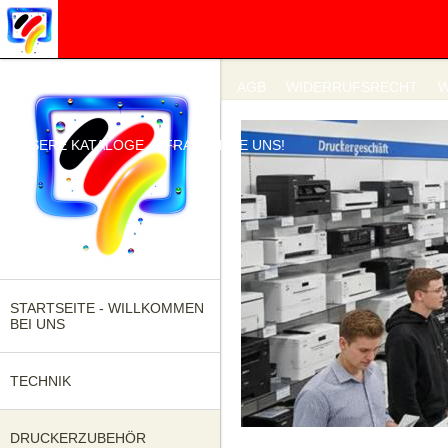
IMPRESSUM
DATENSCHUTZ
AGB
WIDERRUFSRECHT
W
UNSERE KATALOGE
FRAGEN SIE UNS!
STARTSEITE - WILLKOMMEN
BEI UNS
TECHNIK
DRUCKERZUBEHÖR