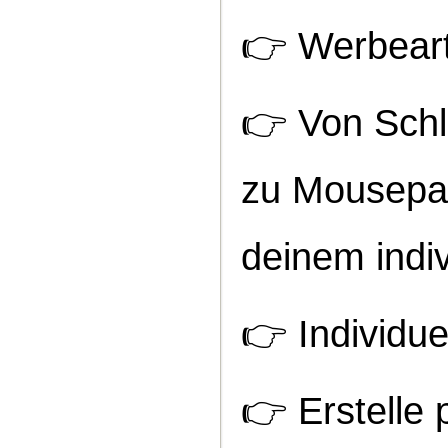
👉
Werbeart
👉
Von Schl
zu Mousepad
deinem indi
👉
Individue
👉
Erstelle