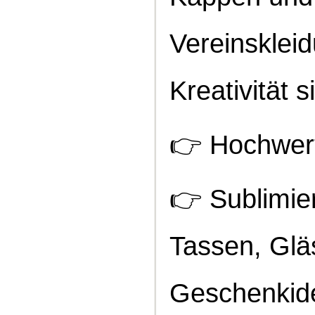
Vereinsklei
Kreativität 
👉
Hochwert
👉
Sublimie
Tassen, Gläs
Geschenkide