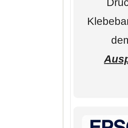
Druc
Klebeba
dem
Ausp