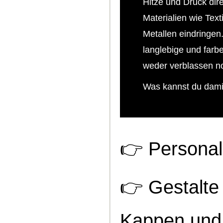
Hitze und Druck dire
Materialien wie Text
Metallen eindringen
langlebige und farb
weder verblassen no
Was kannst du dam
👉
Personali
👉
Gestalte 
Kappen und 