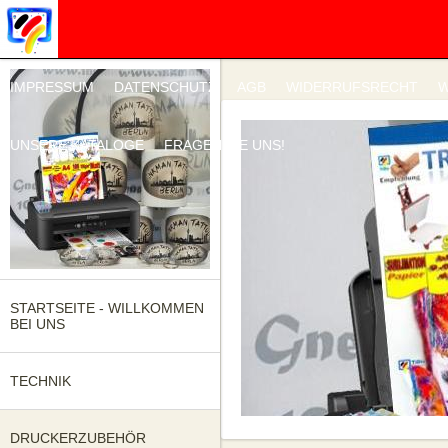
IMPRESSUM
DATENSCHUTZ
AGB
WIDERRUFSRECHT
W
UNSERE KATALOGE
FRAGEN SIE UNS!
STARTSEITE - WILLKOMMEN
BEI UNS
TECHNIK
DRUCKERZUBEHÖR