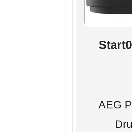
Start
AEG Pr
Dru