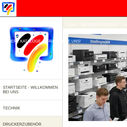
IMPRESSUM
DATENSCHUTZ
AGB
WIDERRUFSRECHT
W
UNSERE KATALOGE
FRAGEN SIE UNS!
STARTSEITE - WILLKOMMEN
BEI UNS
TECHNIK
DRUCKERZUBEHÖR