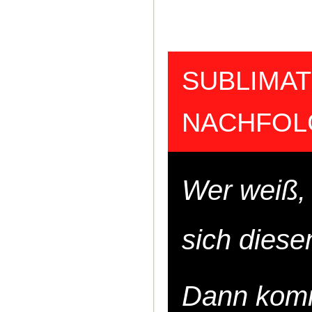
SUBLIMAT
NACHFOL
Wer weiß, 
sich diesen
Dann kommt