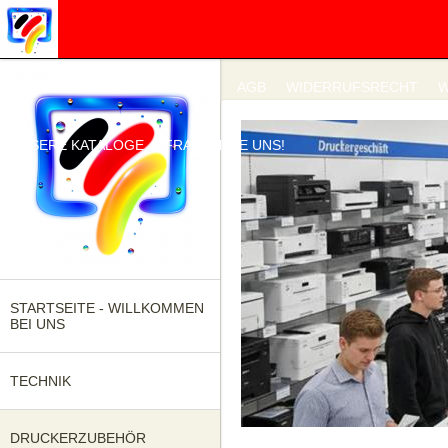
IMPRESSUM
DATENSCHUTZ
AGB
WIDERRUFSRECHT
W
UNSERE KATALOGE
FRAGEN SIE UNS!
STARTSEITE - WILLKOMMEN
BEI UNS
TECHNIK
DRUCKERZUBEHÖR