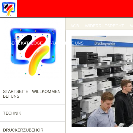
IMPRESSUM
DATENSCHUTZ
AGB
WIDERRUFSRECHT
W
UNSERE KATALOGE
FRAGEN SIE UNS!
STARTSEITE - WILLKOMMEN
BEI UNS
TECHNIK
DRUCKERZUBEHÖR