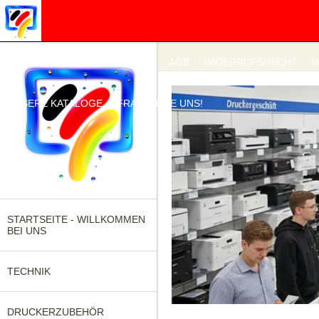
IMPRESSUM
DATENSCHUTZ
AGB
WIDERRUFSRECHT
W
UNSERE KATALOGE
FRAGEN SIE UNS!
STARTSEITE - WILLKOMMEN
BEI UNS
TECHNIK
DRUCKERZUBEHÖR