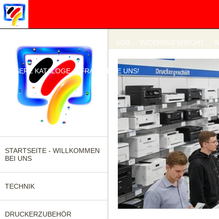
IMPRESSUM
DATENSCHUTZ
AGB
WIDERRUFSRECHT
W
UNSERE KATALOGE
FRAGEN SIE UNS!
STARTSEITE - WILLKOMMEN
BEI UNS
TECHNIK
DRUCKERZUBEHÖR