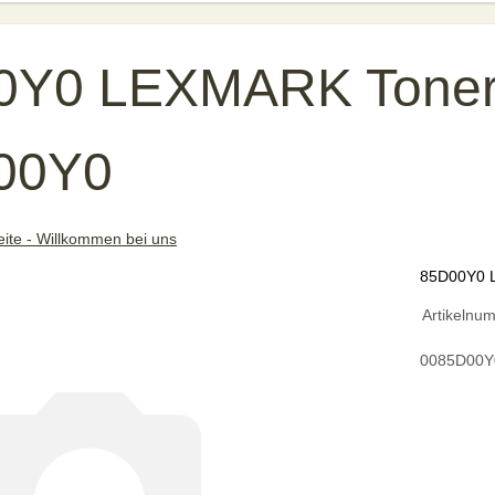
0Y0 LEXMARK Toner 
D00Y0
eite - Willkommen bei uns
85D00Y0 
Artikelnu
0085D00Y