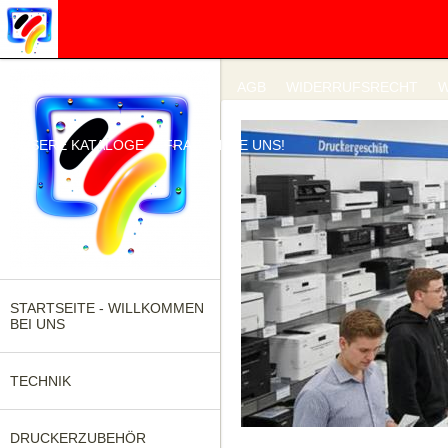
IMPRESSUM
DATENSCHUTZ
AGB
WIDERRUFSRECHT
W
UNSERE KATALOGE
FRAGEN SIE UNS!
STARTSEITE - WILLKOMMEN
BEI UNS
TECHNIK
DRUCKERZUBEHÖR