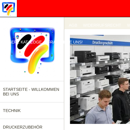
IMPRESSUM
DATENSCHUTZ
AGB
WIDERRUFSRECHT
W
UNSERE KATALOGE
FRAGEN SIE UNS!
STARTSEITE - WILLKOMMEN
BEI UNS
TECHNIK
DRUCKERZUBEHÖR