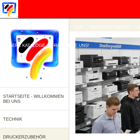
IMPRESSUM
DATENSCHUTZ
AGB
WIDERRUFSRECHT
W
UNSERE KATALOGE
FRAGEN SIE UNS!
STARTSEITE - WILLKOMMEN
BEI UNS
TECHNIK
DRUCKERZUBEHÖR