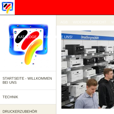
IMPRESSUM
DATENSCHUTZ
AGB
WIDERRUFSRECHT
W
UNSERE KATALOGE
FRAGEN SIE UNS!
STARTSEITE - WILLKOMMEN
BEI UNS
TECHNIK
DRUCKERZUBEHÖR