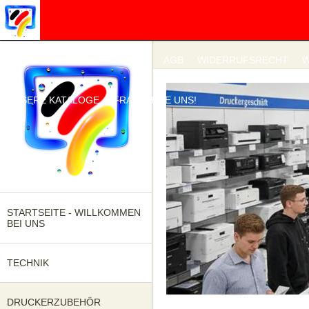
IMPRESSUM
DATENSCHUTZ
AGB
WIDERRUFSRECHT
W
UNSERE KATALOGE
FRAGEN SIE UNS!
STARTSEITE - WILLKOMMEN
BEI UNS
TECHNIK
DRUCKERZUBEHÖR