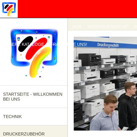
IMPRESSUM
DATENSCHUTZ
AGB
WIDERRUFSRECHT
W
UNSERE KATALOGE
FRAGEN SIE UNS!
STARTSEITE - WILLKOMMEN
BEI UNS
TECHNIK
DRUCKERZUBEHÖR