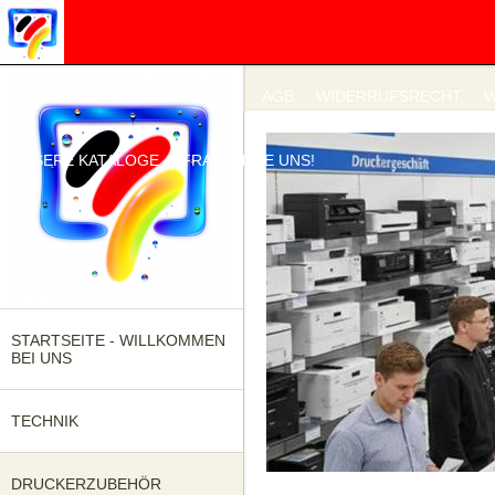
IMPRESSUM
DATENSCHUTZ
AGB
WIDERRUFSRECHT
W
UNSERE KATALOGE
FRAGEN SIE UNS!
STARTSEITE - WILLKOMMEN
BEI UNS
TECHNIK
DRUCKERZUBEHÖR