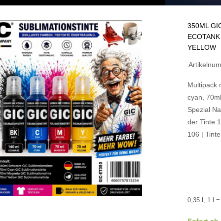
350ML GI
ECOTANK 
YELLOW
Artikelnu
Multipack 
cyan, 70ml
Spezial Na
der Tinte 1
106 | Tinte
0,35 l, 1 l 
Sofort ab