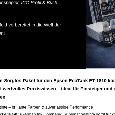
onspapier, ICC-Profil & Buch-
fekt vorbereitet in die Welt der
on!
-Sorglos-Paket für den Epson EcoTank ET-1810 kombi
d wertvolles Praxiswissen – ideal für Einsteiger und a
ten
inte – brillante Farben & zuverlässige Performance
ickelte GIC (German Ink Company) Sublimationstinte sorgt für k