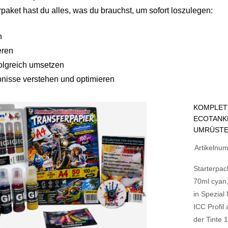
rpaket hast du alles, was du brauchst, um sofort loszulegen:
n
eren
folgreich umsetzen
nisse verstehen und optimieren
KOMPLET
ECOTANK
UMRÜSTEN
Artikelnu
Starterpac
70ml cyan
in Spezial
ICC Profil
der Tinte 1