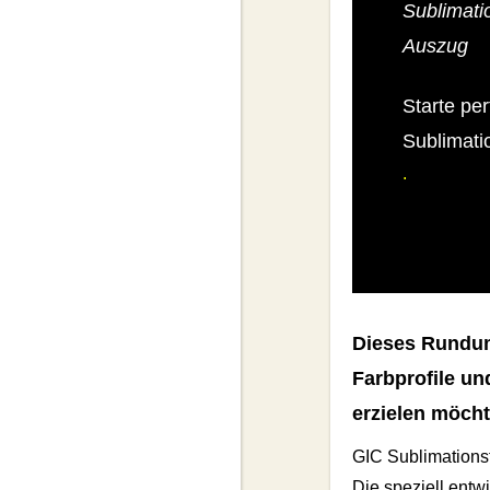
Sublimati
Auszug
Starte per
Sublimati
.
Dieses Rundum
Farbprofile un
erzielen möch
GIC Sublimationst
Die speziell entw