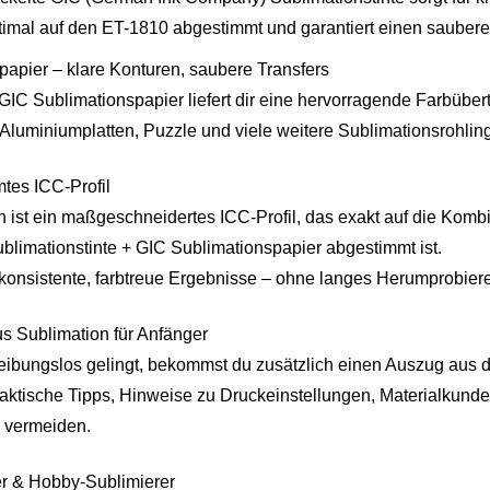
optimal auf den ET-1810 abgestimmt und garantiert einen sauber
apier – klare Konturen, saubere Transfers
IC Sublimationspapier liefert dir eine hervorragende Farbübert
, Aluminiumplatten, Puzzle und viele weitere Sublimationsrohlin
tes ICC-Profil
n ist ein maßgeschneidertes ICC-Profil, das exakt auf die Komb
limationstinte + GIC Sublimationspapier abgestimmt ist.
 konsistente, farbtreue Ergebnisse – ohne langes Herumprobier
s Sublimation für Anfänger
reibungslos gelingt, bekommst du zusätzlich einen Auszug aus 
praktische Tipps, Hinweise zu Druckeinstellungen, Materialkunde 
u vermeiden.
ger & Hobby-Sublimierer