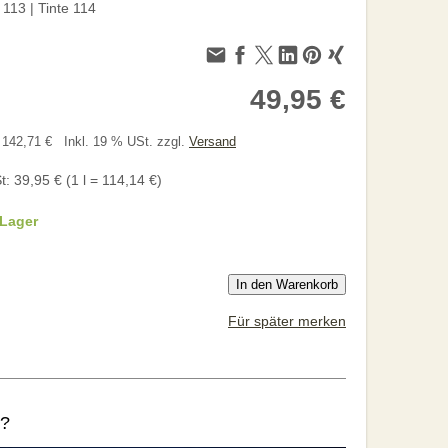
 113 | Tinte 114
49,95 €
= 142,71 €
Inkl. 19 % USt. zzgl.
Versand
t: 39,95 € (1 l = 114,14 €)
 Lager
In den Warenkorb
Für später merken
?