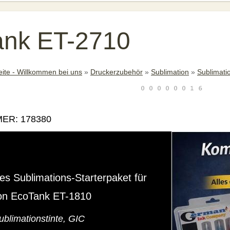
ank ET-2710
eite - Willkommen bei uns
»
Druckerzubehör
»
Sublimation
»
Sublimatio
ER: 178380
es Sublimations-Starterpaket für
on EcoTank ET-1810
ublimationstinte, GIC