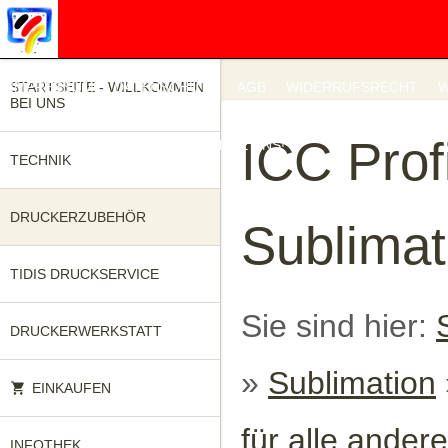
IMPRESSUM
STARTSEITE - WILLKOMMEN
DATENSCHUTZ
AGB
WIDERRUFSRECHT
W
BEI UNS
ICC Pro
UNSERE KATALOGE
FRAGEN SIE UNS!
TECHNIK
DRUCKERZUBEHÖR
Sublimat
TIDIS DRUCKSERVICE
Sie sind hier:
DRUCKERWERKSTATT
»
Sublimation
EINKAUFEN
für alle ander
INFOTHEK