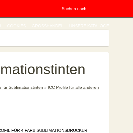
R
COOKIES
GROSSHANDEL
UNSERE KATALOGE
imationstinten
e für Sublimationstinten
»
ICC Profile für alle anderen
ROFIL FÜR 4 FARB SUBLIMATIONSDRUCKER