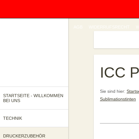
IMPRESSUM
DATENSCHUTZ
AGB
WIDERRUFSRECHT
W
FRAGEN SIE UNS!
ICC P
Sie sind hier:
Starts
STARTSEITE - WILLKOMMEN
Sublimationstinten
BEI UNS
TECHNIK
DRUCKERZUBEHÖR