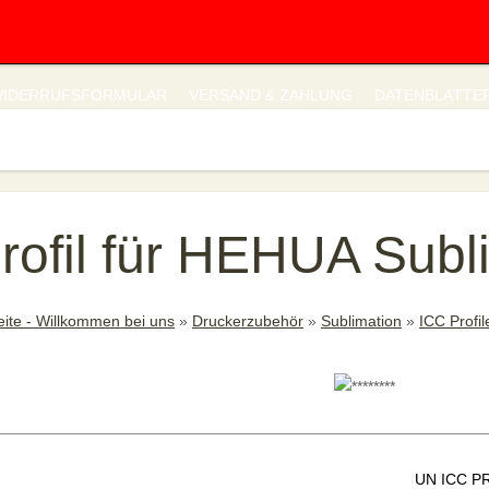
IDERRUFSFORMULAR
VERSAND & ZAHLUNG
DATENBLÄTTE
rofil für HEHUA Subl
eite - Willkommen bei uns
»
Druckerzubehör
»
Sublimation
»
ICC Profil
UN ICC P