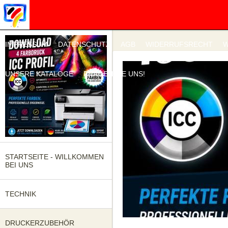
IMPRESSUM
DATENSCHUTZ
AGB
WIDERRUFSRECHT
W
UNSERE KATALOGE
FRAGEN SIE UNS!
STARTSEITE - WILLKOMMEN
BEI UNS
TECHNIK
DRUCKERZUBEHÖR