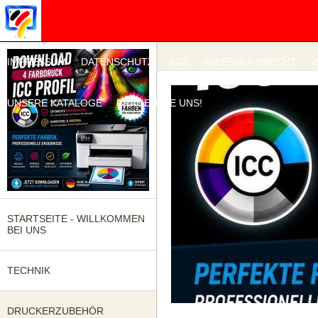
IMPRESSUM
DATENSCHUTZ
AGB
WIDERRUFSRECHT
W
UNSERE KATALOGE
FRAGEN SIE UNS!
STARTSEITE - WILLKOMMEN
BEI UNS
TECHNIK
DRUCKERZUBEHÖR