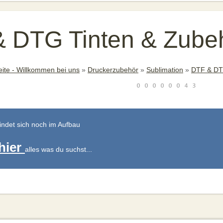
 DTG Tinten & Zube
eite - Willkommen bei uns
»
Druckerzubehör
»
Sublimation
»
DTF & DT
indet sich noch im Aufbau
hier
alles was du suchst...