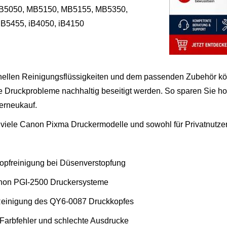
5050, MB5150, MB5155, MB5350,
B5455, iB4050, iB4150
onellen Reinigungsflüssigkeiten und dem passenden Zubehör kö
le Druckprobleme nachhaltig beseitigt werden. So sparen Sie h
erneukauf.
r viele Canon Pixma Druckermodelle und sowohl für Privatnutz
kopfreinigung bei Düsenverstopfung
anon PGI-2500 Druckersysteme
e Reinigung des QY6-0087 Druckkopfes
 Farbfehler und schlechte Ausdrucke