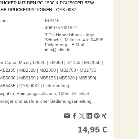
UCKER MIT DEN PGI1500 & PGI2500ER BZW.
HE DRUCKERPATRONEN - QY6-0087
mmer:
IRP416
4060757001527
:
TiDis Handelshaus - Ingo
Schacht - Mittelstr. 4 in 04895
Falkenberg - E-Mail:
info@tidis.de
ür Canon Maxify B4020 | iB4050 | iB4150 | MB2050 |
MB2155 | MB2320 | MB2350 | MB2750 | MB2755 |
MB5050 | MB5150 | MB5155 |MB5320 | MB5350|
MB5455 | QY6-0087 | Lieferumfang:
spritze, Reinigungsschlauch, 100ml Dr. Inkjet
einiger und ausführlicher Bedienungsanleitung.
14,95 €