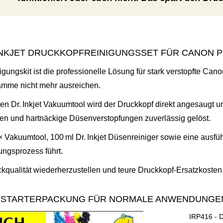
 INKJET DRUCKKOPFREINIGUNGSSET FÜR CANON PGI
ungskit ist die professionelle Lösung für stark verstopfte Ca
mme nicht mehr ausreichen.
en Dr. Inkjet Vakuumtool wird der Druckkopf direkt angesaugt 
gen und hartnäckige Düsenverstopfungen zuverlässig gelöst.
 Vakuumtool, 100 ml Dr. Inkjet Düsenreiniger sowie eine ausführli
ngsprozess führt.
ckqualität wiederherzustellen und teure Druckkopf‑Ersatzkoste
 - STARTERPACKUNG FÜR NORMALE ANWENDUNG
IRP416 -