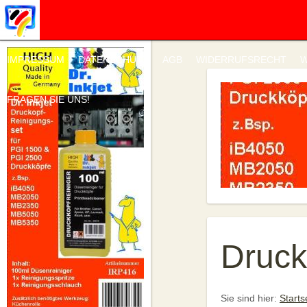
IMPRESSUM
DATENSCHUTZ
AGB
WIDERRUFSRECHT
W
FRAGEN SIE UNS!
Druck
Sie sind hier:
Starts