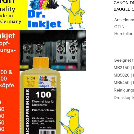
CANON DR
BAUGLEIC
Artikelnu
GTIN: :
Hersteller:
Geeignet f
MB2150 | 
MB5020 | 
MB5450 | 
Reinigungs
Druckkopfr