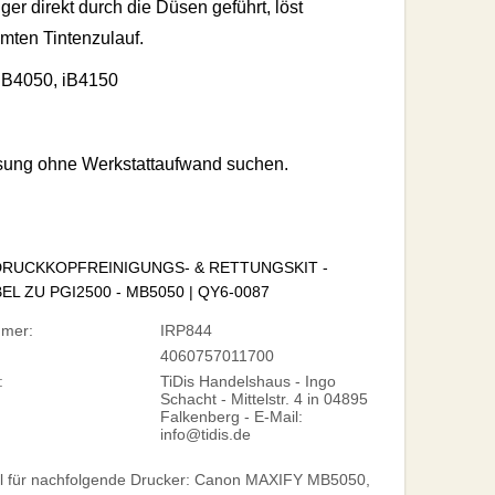
ger direkt durch die Düsen geführt, löst
mten Tintenzulauf.
iB4050, iB4150
lösung ohne Werkstattaufwand suchen.
 DRUCKKOPFREINIGUNGS- & RETTUNGSKIT -
EL ZU PGI2500 - MB5050 | QY6-0087
mmer:
IRP844
4060757011700
:
TiDis Handelshaus - Ingo
Schacht - Mittelstr. 4 in 04895
Falkenberg - E-Mail:
info@tidis.de
l für nachfolgende Drucker: Canon MAXIFY MB5050,