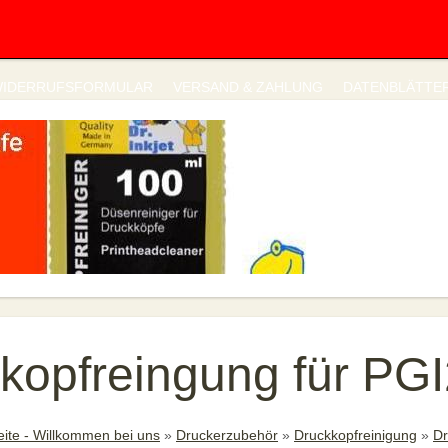
IDERRUFSFORMULAR
VERSAND & ZAHLUNG
DATENBLÄTTE
kopfreingung für PG
eite - Willkommen bei uns
»
Druckerzubehör
»
Druckkopfreinigung
»
Dr