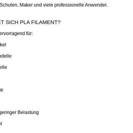
chulen, Maker und viele professionelle Anwender.
T SICH PLA FILAMENT?
ervorragend für:
kel
delle
elle
te
 geringer Belastung
l