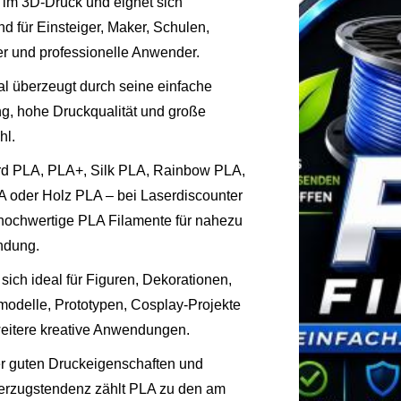
n im 3D-Druck und eignet sich
d für Einsteiger, Maker, Schulen,
r und professionelle Anwender.
al überzeugt durch seine einfache
ng, hohe Druckqualität und große
hl.
d PLA, PLA+, Silk PLA, Rainbow PLA,
 oder Holz PLA – bei Laserdiscounter
 hochwertige PLA Filamente für nahezu
ndung.
sich ideal für Figuren, Dekorationen,
modelle, Prototypen, Cosplay-Projekte
weitere kreative Anwendungen.
r guten Druckeigenschaften und
erzugstendenz zählt PLA zu den am