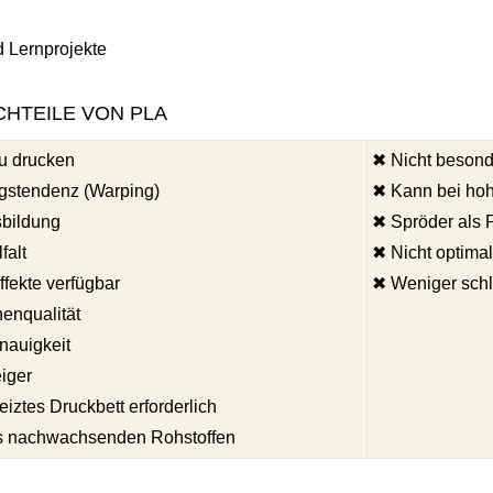
 Lernprojekte
CHTEILE VON PLA
u drucken
✖ Nicht besond
gstendenz (Warping)
✖ Kann bei ho
bildung
✖ Spröder als
falt
✖ Nicht optima
ffekte verfügbar
✖ Weniger schl
enqualität
nauigkeit
eiger
iztes Druckbett erforderlich
us nachwachsenden Rohstoffen