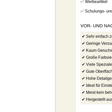
✅ Werbeartikel
✅ Schulungs- und
VOR- UND NA
✔ Sehr einfach z
✔ Geringe Verzu
✔ Kaum Geruchs
✔ Große Farbviel
✔ Viele Speziale
✔ Gute Oberfläch
✔ Hohe Detailge
✔ Ideal für Einst
✔ Meist kein behe
✔ Hergestellt a