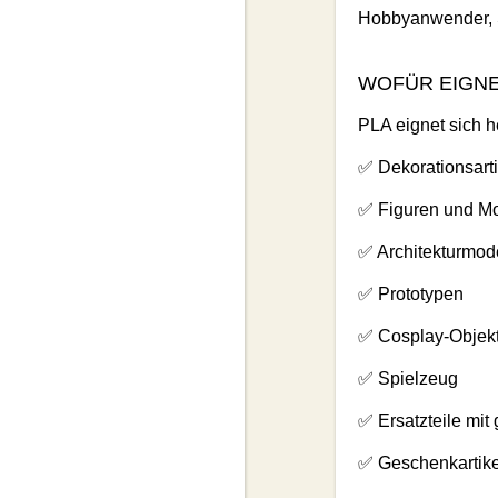
Hobbyanwender, S
WOFÜR EIGNE
PLA eignet sich h
✅ Dekorationsarti
✅ Figuren und Mo
✅ Architekturmod
✅ Prototypen
✅ Cosplay-Objek
✅ Spielzeug
✅ Ersatzteile mit
✅ Geschenkartike