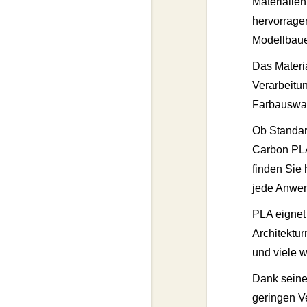
Materialie
hervorragen
Modellbaue
Das Materi
Verarbeitu
Farbauswa
Ob Standar
Carbon PLA
finden Sie
jede Anwe
PLA eignet 
Architektur
und viele 
Dank seine
geringen V